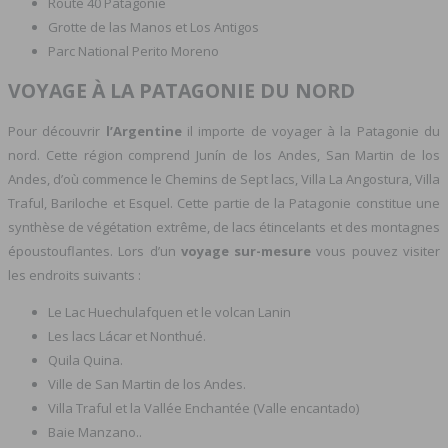
Route 40 Patagonie
Grotte de las Manos et Los Antigos
Parc National Perito Moreno
VOYAGE À LA PATAGONIE DU NORD
Pour découvrir
l’Argentine
il importe de voyager à la Patagonie du
nord. Cette région comprend Junín de los Andes, San Martin de los
Andes, d’où commence le Chemins de Sept lacs, Villa La Angostura, Villa
Traful, Bariloche et Esquel. Cette partie de la Patagonie constitue une
synthèse de végétation extrême, de lacs étincelants et des montagnes
époustouflantes. Lors d’un
voyage sur-mesure
vous pouvez visiter
les endroits suivants :
Le Lac Huechulafquen et le volcan Lanin
Les lacs Lácar et Nonthué.
Quila Quina.
Ville de San Martin de los Andes.
Villa Traful et la Vallée Enchantée (Valle encantado)
Baie Manzano..