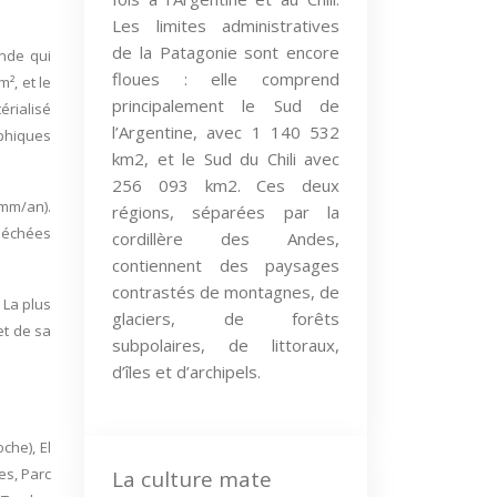
Les limites administratives
de la Patagonie sont encore
onde qui
floues : elle comprend
², et le
principalement le Sud de
érialisé
l’Argentine, avec 1 140 532
aphiques
km2, et le Sud du Chili avec
256 093 km2. Ces deux
 mm/an).
régions, séparées par la
sséchées
cordillère des Andes,
contiennent des paysages
contrastés de montagnes, de
 La plus
glaciers, de forêts
et de sa
subpolaires, de littoraux,
d’îles et d’archipels.
che), El
es, Parc
La culture mate