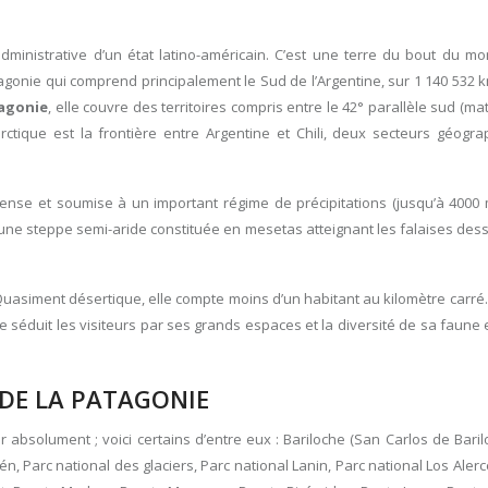
ministrative d’un état latino-américain. C’est une terre du bout du m
agonie qui comprend principalement le Sud de l’Argentine, sur 1 140 532 km
tagonie
, elle couvre des territoires compris entre le 42° parallèle sud (mat
rctique est la frontière entre Argentine et Chili, deux secteurs géogr
 dense et soumise à un important régime de précipitations (jusqu’à 4000
ne une steppe semi-aride constituée en mesetas atteignant les falaises de
uasiment désertique, elle compte moins d’un habitant au kilomètre carré.
rre séduit les visiteurs par ses grands espaces et la diversité de sa faune 
 DE LA PATAGONIE
 absolument ; voici certains d’entre eux : Bariloche (San Carlos de Barilo
n, Parc national des glaciers, Parc national Lanin, Parc national Los Alerc